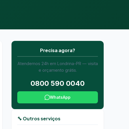
Precisa agora?
Atendemos 24h em Londrina-PR — visita
e orçamento grátis.
0800 590 0040
WhatsApp
🔧 Outros serviços